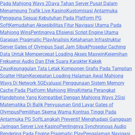
Pada Mahjong Ways 2
Daya Tahan Server Pusat Dalam
Menampung Trafik Live Kasino
Kustomisasi Antarmuka
Pengguna Sesuai Kebutuhan Pada Platform PG
Soft
Kemudahan Aksesibilitas Fitur Navigasi Utama Pada
Mahjong Wins
Pentingnya Efisiensi Script Engine Utama
Garapan Pragmatic Play
Analisis Ketahanan Infrastruktur
Server Gates of Olympus Saat Jam Sibuk
Prosedur Caching
Data Untuk Mempercepat Loading Akses Maxwin
Kejernihan
Frekuensi Audio Dan Efek Suara Karakter Kakek
Zeus
Keunggulan Tata Letak Komponen Grafis Pada Tampilan
Scatter Hitam
Kecepatan Loading Halaman Awal Mahjong
Ways Di Network 5G
Evaluasi Penggunaan Sistem Memory
Cache Pada Platform Mahjong Wins
Kriteria Perangkat
Handphone Yang Kompatibel Dengan Mahjong Ways 2
Sisi
Matematika Di Balik Penyusunan Grid Layar Gates of
Olympus
Pemilihan Skema Warna Kontras Tinggi Pada
Antarmuka PG Soft
Langkah Preventif Menghadapi Gangguan
Jaringan Server Live Kasino
Pentingnya Synchronous Audio
Rendering Pada Engine Pragmatic Play
Pengalaman Navigasi