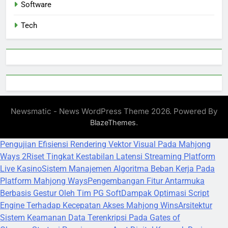
Software
Tech
Newsmatic - News WordPress Theme 2026. Powered By
.
BlazeThemes
Pengujian Efisiensi Rendering Vektor Visual Pada Mahjong
Ways 2
Riset Tingkat Kestabilan Latensi Streaming Platform
Live Kasino
Sistem Manajemen Algoritma Beban Kerja Pada
Platform Mahjong Ways
Pengembangan Fitur Antarmuka
Berbasis Gestur Oleh Tim PG Soft
Dampak Optimasi Script
Engine Terhadap Kecepatan Akses Mahjong Wins
Arsitektur
Sistem Keamanan Data Terenkripsi Pada Gates of