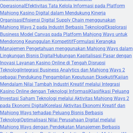
Operasional
Efektivitas Tata Kelola Informasi pada Platform
Mahjong Kasino Digital dalam Mendukung Kinerja
Organisasi
Efisiensi Digital Supply Chain menggunakan
Mahjong Ways 2 pada Industri Berbasis Teknologi
Eksplorasi
Business Model Canvas pada Platform Mahjong Ways untuk
Mendorong Keunggulan Kompetitif
Formulasi Kerangka
Manajemen Pengetahuan menggunakan Mahjong Ways dalam
Lingkungan Bisnis Digital
Hubungan Kapitalisasi Pasar dengan
Inovasi Layanan Kasino Online di Tengah Disrupsi
Teknologi
Integrasi Business Analytics dan Mahjong Ways 2
sebagai Pendukung Pengambilan Keputusan Eksekutif
Kajian
Mendalam Nilai Tambah Industri Kreatif melalui Integrasi
Kasino Online dengan Teknologi Informasi
Klasifikasi Peluang
Investasi Saham Teknologi melalui Aktivitas Mahjong Ways 2
pada Ekonomi Digital
Korelasi Aktivitas Ekonomi Kreatif dan
Mahjong Ways terhadap Peluang Bisnis Berbasis
Teknologi
Optimalisasi Nilai Perusahaan Digital melalui
Mahjong Ways dengan Pendekatan Manajemen Berbasis