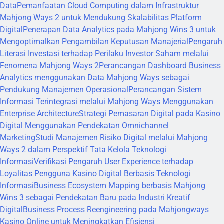
Data
Pemanfaatan Cloud Computing dalam Infrastruktur
Mahjong Ways 2 untuk Mendukung Skalabilitas Platform
Digital
Penerapan Data Analytics pada Mahjong Wins 3 untuk
Mengoptimalkan Pengambilan Keputusan Manajerial
Pengaruh
Literasi Investasi terhadap Perilaku Investor Saham melalui
Fenomena Mahjong Ways 2
Perancangan Dashboard Business
Analytics menggunakan Data Mahjong Ways sebagai
Pendukung Manajemen Operasional
Perancangan Sistem
Informasi Terintegrasi melalui Mahjong Ways Menggunakan
Enterprise Architecture
Strategi Pemasaran Digital pada Kasino
Digital Menggunakan Pendekatan Omnichannel
Marketing
Studi Manajemen Risiko Digital melalui Mahjong
Ways 2 dalam Perspektif Tata Kelola Teknologi
Informasi
Verifikasi Pengaruh User Experience terhadap
Loyalitas Pengguna Kasino Digital Berbasis Teknologi
Informasi
Business Ecosystem Mapping berbasis Mahjong
Wins 3 sebagai Pendekatan Baru pada Industri Kreatif
Digital
Business Process Reengineering pada Mahjongways
Kasino Online untuk Meningkatkan Efisiensi