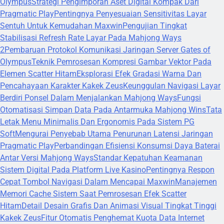
Olympus
Strategi Pengimporan Aset Digital Kompak Dari
Pragmatic Play
Pentingnya Penyesuaian Sensitivitas Layar
Sentuh Untuk Kemudahan Maxwin
Pengujian Tingkat
Stabilisasi Refresh Rate Layar Pada Mahjong Ways
2
Pembaruan Protokol Komunikasi Jaringan Server Gates of
Olympus
Teknik Pemrosesan Kompresi Gambar Vektor Pada
Elemen Scatter Hitam
Eksplorasi Efek Gradasi Warna Dan
Pencahayaan Karakter Kakek Zeus
Keunggulan Navigasi Layar
Berdiri Ponsel Dalam Menjalankan Mahjong Ways
Fungsi
Otomatisasi Simpan Data Pada Antarmuka Mahjong Wins
Tata
Letak Menu Minimalis Dan Ergonomis Pada Sistem PG
Soft
Mengurai Penyebab Utama Penurunan Latensi Jaringan
Pragmatic Play
Perbandingan Efisiensi Konsumsi Daya Baterai
Antar Versi Mahjong Ways
Standar Kepatuhan Keamanan
Sistem Digital Pada Platform Live Kasino
Pentingnya Respon
Cepat Tombol Navigasi Dalam Mencapai Maxwin
Manajemen
Memori Cache Sistem Saat Pemrosesan Efek Scatter
Hitam
Detail Desain Grafis Dan Animasi Visual Tingkat Tinggi
Kakek Zeus
Fitur Otomatis Penghemat Kuota Data Internet