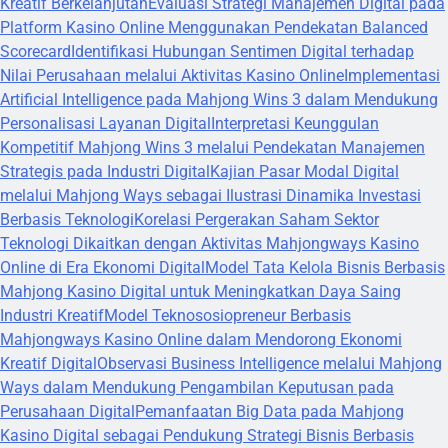
Kreatif Berkelanjutan
Evaluasi Strategi Manajemen Digital pada
Platform Kasino Online Menggunakan Pendekatan Balanced
Scorecard
Identifikasi Hubungan Sentimen Digital terhadap
Nilai Perusahaan melalui Aktivitas Kasino Online
Implementasi
Artificial Intelligence pada Mahjong Wins 3 dalam Mendukung
Personalisasi Layanan Digital
Interpretasi Keunggulan
Kompetitif Mahjong Wins 3 melalui Pendekatan Manajemen
Strategis pada Industri Digital
Kajian Pasar Modal Digital
melalui Mahjong Ways sebagai Ilustrasi Dinamika Investasi
Berbasis Teknologi
Korelasi Pergerakan Saham Sektor
Teknologi Dikaitkan dengan Aktivitas Mahjongways Kasino
Online di Era Ekonomi Digital
Model Tata Kelola Bisnis Berbasis
Mahjong Kasino Digital untuk Meningkatkan Daya Saing
Industri Kreatif
Model Teknososiopreneur Berbasis
Mahjongways Kasino Online dalam Mendorong Ekonomi
Kreatif Digital
Observasi Business Intelligence melalui Mahjong
Ways dalam Mendukung Pengambilan Keputusan pada
Perusahaan Digital
Pemanfaatan Big Data pada Mahjong
Kasino Digital sebagai Pendukung Strategi Bisnis Berbasis