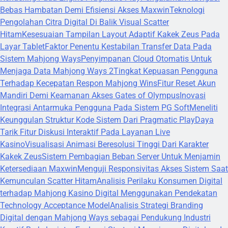
Bebas Hambatan Demi Efisiensi Akses Maxwin
Teknologi
Pengolahan Citra Digital Di Balik Visual Scatter
Hitam
Kesesuaian Tampilan Layout Adaptif Kakek Zeus Pada
Layar Tablet
Faktor Penentu Kestabilan Transfer Data Pada
Sistem Mahjong Ways
Penyimpanan Cloud Otomatis Untuk
Menjaga Data Mahjong Ways 2
Tingkat Kepuasan Pengguna
Terhadap Kecepatan Respon Mahjong Wins
Fitur Reset Akun
Mandiri Demi Keamanan Akses Gates of Olympus
Inovasi
Integrasi Antarmuka Pengguna Pada Sistem PG Soft
Meneliti
Keunggulan Struktur Kode Sistem Dari Pragmatic Play
Daya
Tarik Fitur Diskusi Interaktif Pada Layanan Live
Kasino
Visualisasi Animasi Beresolusi Tinggi Dari Karakter
Kakek Zeus
Sistem Pembagian Beban Server Untuk Menjamin
Ketersediaan Maxwin
Menguji Responsivitas Akses Sistem Saat
Kemunculan Scatter Hitam
Analisis Perilaku Konsumen Digital
terhadap Mahjong Kasino Digital Menggunakan Pendekatan
Technology Acceptance Model
Analisis Strategi Branding
Digital dengan Mahjong Ways sebagai Pendukung Industri